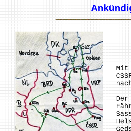
Ankündig
Mit
CSS
nac
Der
Fäh
Sas
Hel
Ged