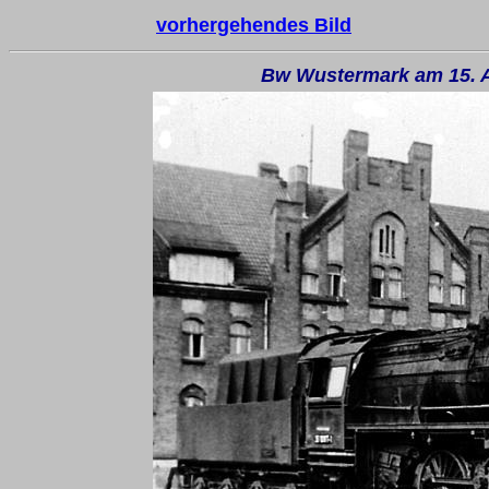
vorhergehendes Bild
Bw Wustermark am 15. A