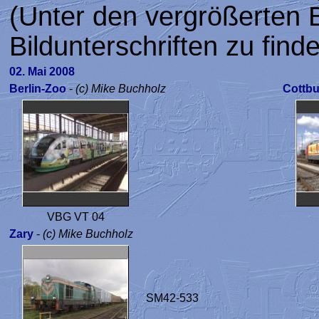
(Unter den vergrößerten B
Bildunterschriften zu find
02. Mai 2008
Berlin-Zoo
-
(c) Mike Buchholz
Cottb
VBG VT 04
Zary
-
(c) Mike Buchholz
SM42-533