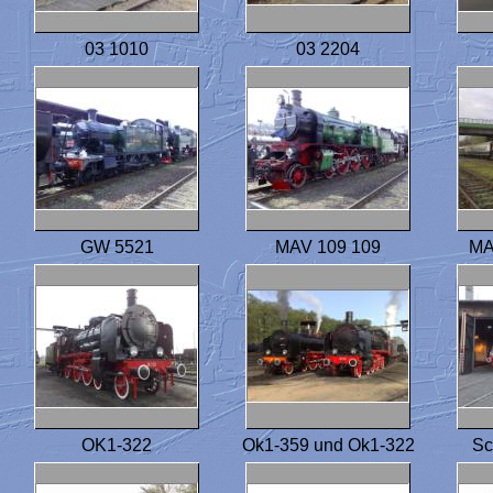
03 1010
03 2204
GW 5521
MAV 109 109
MA
OK1-322
Ok1-359 und Ok1-322
Sc