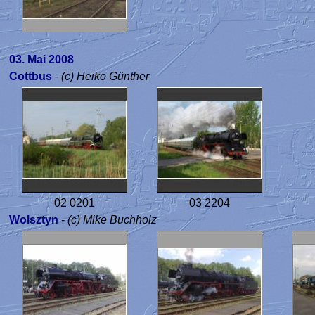
03. Mai 2008
Cottbus
-
(c) Heiko Günther
02 0201
03 2204
Wolsztyn
-
(c) Mike Buchholz