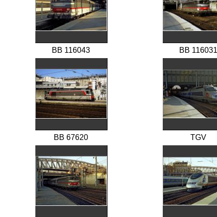
BB 116043
BB 11603
BB 67620
TGV