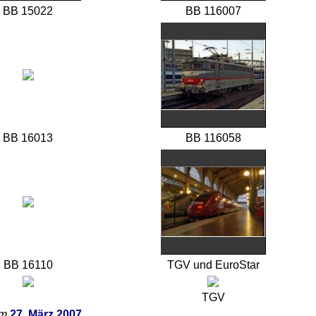
BB 15022
BB 116007
BB 16013
BB 116058
BB 16110
TGV und EuroStar
TGV
om
27. März 2007