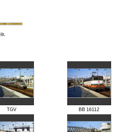
lt.
TGV
BB 16112