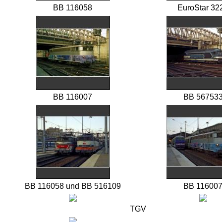
BB 116058
EuroStar 32
BB 116007
BB 56753
BB 116058 und BB 516109
BB 11600
TGV