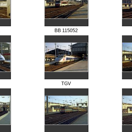
1
BB 115052
TGV