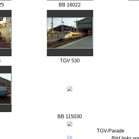
25
BB 16022
3
TGV 530
7
BB 115030
TGV-Parade
Bild links v