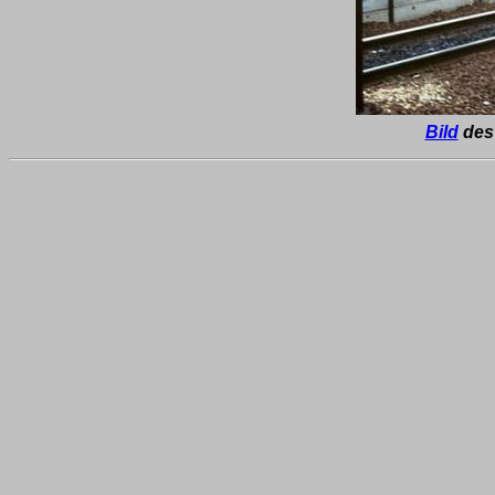
Bild
des 