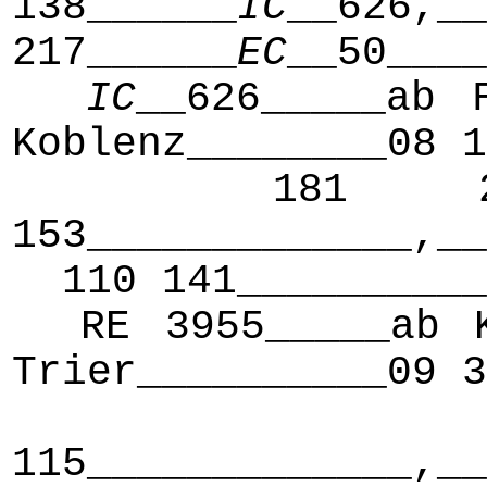
138______
IC
__626,__
217______
EC
__50____
IC
__626_____ab 
Koblenz________08 1
181 212____
153_____________,__
110 141__________
RE 3955_____ab Ko
Trier__________09 3
1
115_____________,__