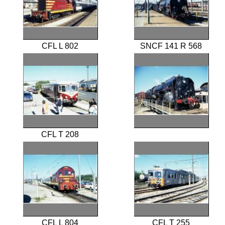
CFL L 802
SNCF 141 R 568
CFL T 208
CFL L 804
CFL T 255