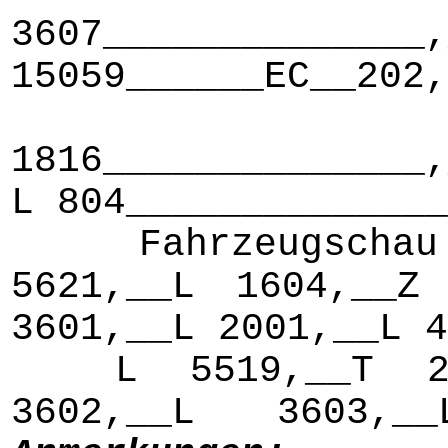
3607______________,
15059______EC__202,
C
1816______________,
L 804______________
Fahrzeugschau 
5621,__L 1604,__Z
3601,__L 2001,__L 4
L 5519,__T 208
3602,__L 3603