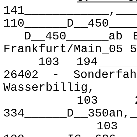
141____________,___
110______D__450____
D__450______ab Er
Frankfurt/Main_05 5
103 194______IR
26402 - Sonderfah
Wasserbillig,
103 238____
334______D__350an,_
103 174____