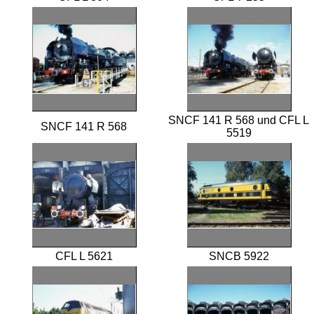
SNCF 141 R 568 und CFL L
SNCF 141 R 568
5519
CFL L 5621
SNCB 5922