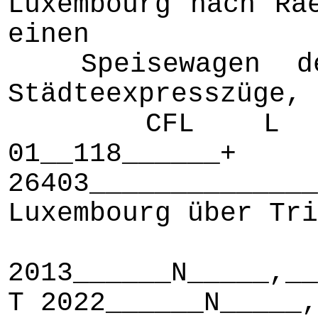
Luxembourg nach Ra
einen
Speisewagen de
Städteexpresszüge,
CFL L 36xx___
01__118_____
26403_________
Luxembourg über Tri
C
2013______N_____,__
T 2022______N_____,