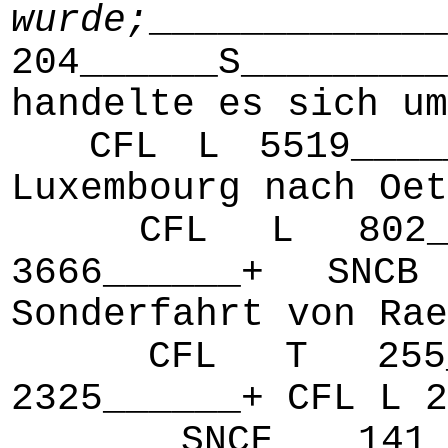
wurde;
________
204______S______
handelte es sich um
CFL L 5519______
Luxembourg nach Oet
CFL L 802_____
3666______+ SNCB
Sonderfahrt von Rae
CFL T 255_____
2325______+ CFL L 2
SNCF 141 R