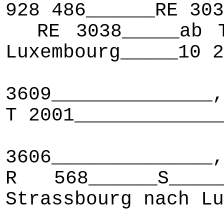
928 486______RE 303
RE 3038_____ab Tr
Luxembourg_____10 2
C
3609______________,
T 2001_____________
C
3606______________
R 568______S___
Strassbourg nach Lu
C