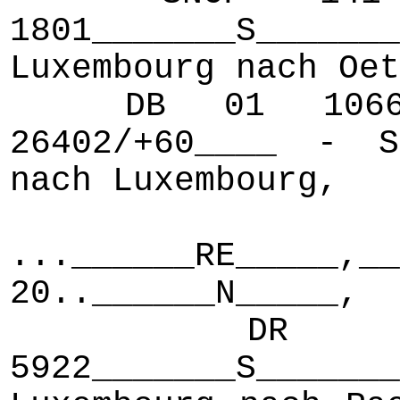
1801_______S___
Luxembourg nach Oet
DB 01 1066___
26402/+60____ - S
nach Luxembourg,
DB 
...______RE_____,
20..______N_____,
DR 50 36
5922_______S_____