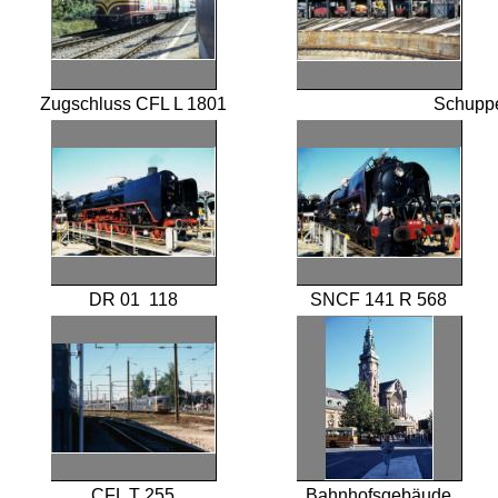
Zugschluss CFL L 1801
Schupp
DR 01 118
SNCF 141 R 568
CFL T 255
Bahnhofsgebäude