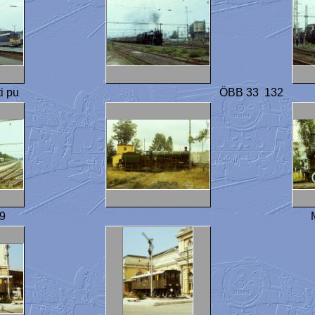
i pu
ÖBB 33 132
9