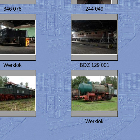
346 078
244 049
Werklok
BDZ 129 001
Werklok