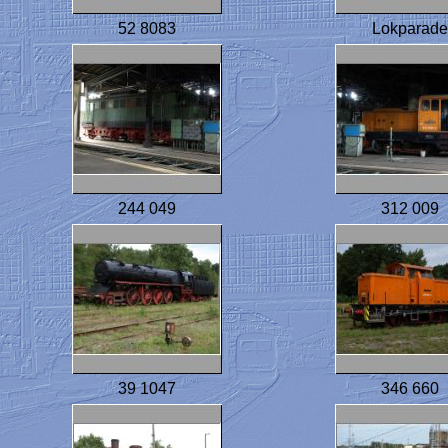
52 8083
Lokparade
244 049
312 009
39 1047
346 660