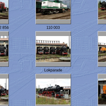
2 856
110 003
Lokparade