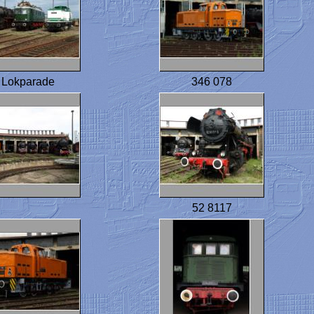
Lokparade
346 078
52 8117