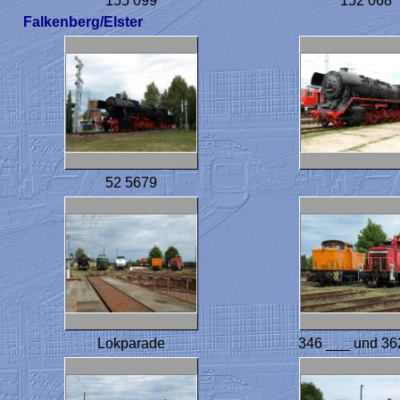
155 099
152 068
Falkenberg/Elster
52 5679
Lokparade
346 ___ und 36