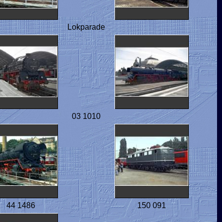
Lokparade
03 1010
44 1486
150 091