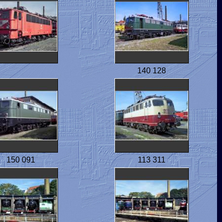
140 128
150 091
113 311