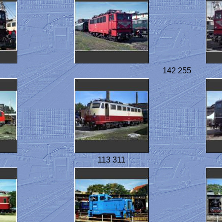
142 255
113 311