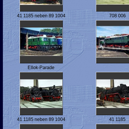
41 1185 neben 89 1004
708 006
Ellok-Parade
41 1185 neben 89 1004
41 1185