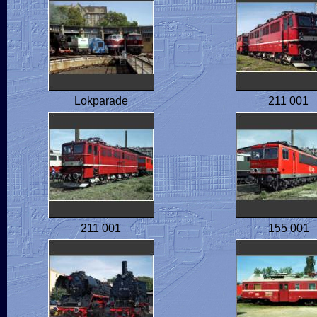
Lokparade
211 001
211 001
155 001