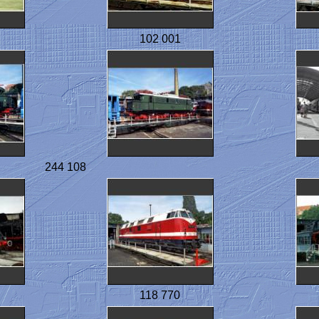
102 001
244 108
118 770