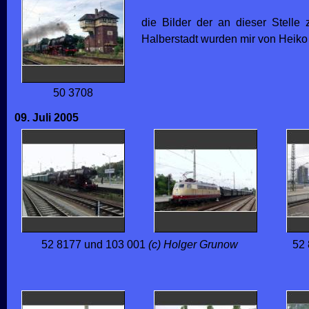
die Bilder der an dieser Stell
Halberstadt wurden mir von Heiko 
50 3708
09. Juli 2005
52 8177 und 103 001
(c) Holger Grunow
52