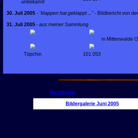
unbekannt
30. Juli 2005
-
"klappen hat geklappt ..."
- Bildbericht von d
31. Juli 2005
-
aus meiner Sammlung
in Mittenwalde O
Töpchin
101 053
Hauptseite
Bildergalerie Juni 2005