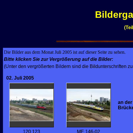
Bilderga
(Tei
Die Bilder aus dem Monat Juli 2005 ist auf dieser Seite zu sehen.
Bitte klicken Sie zur Vergrößerung auf die Bilder:
(Unter den vergrößerten Bildern sind die Bildunterschriften zu
02. Juli 2005
an der
Brück
120 123
ME 146-02