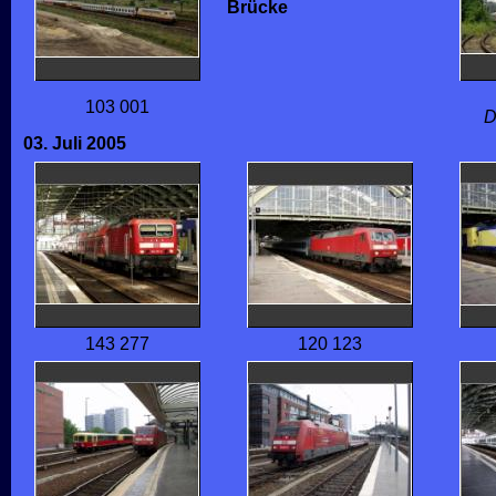
Brücke
103 001
D
03. Juli 2005
143 277
120 123