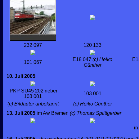
232 097
120 133
E18 047
(c) Heiko
E1
101 067
Günther
10. Juli 2005
PKP SU45 202 neben
103 001
103 001
(c) Bildautor unbekannt
(c) Heiko Günther
13. Juli 2005
im Aw Bremen
(c) Thomas Splittgerber
in
16. Juli 2005
- die wieder grüne 18 201 (DR 02 0201) und 10