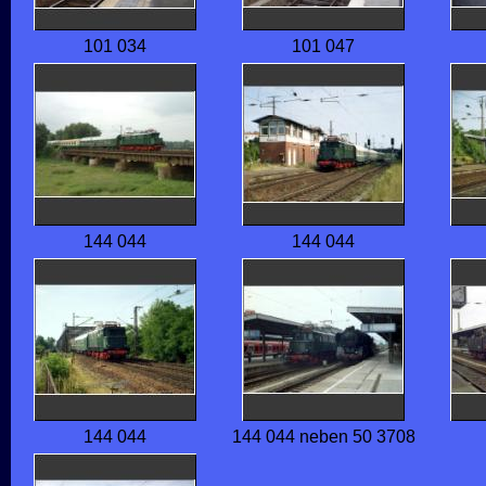
101 034
101 047
144 044
144 044
144 044
144 044 neben 50 3708