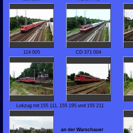
114 005
CD 371 004
Lokzug mit 155 111, 155 195 und 155 211
an der Warschauer