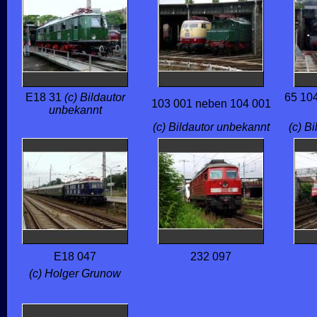
E18 31
(c) Bildautor
65 104
103 001 neben 104 001
unbekannt
(c) Bildautor unbekannt
(c) B
E18 047
232 097
(c) Holger Grunow