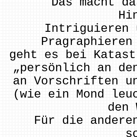
Das macht da
Hi
Intriguieren 
Pragraphieren
geht es bei Katast
„persönlich an de
an Vorschriften u
(wie ein Mond leu
den 
Für die andere
s