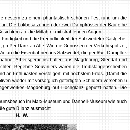
de gestern zu einem phantastisch schönen Fest rund um die
l an. Die Lokbesatzungen der zwei Dampfrösser der Baureihe
ichtern ab, die Mitfahrer mit strahlenden Augen.
 Findigkeit und die Freundlichkeit der Salzwedeler Gastgeber
, großer Dank an Alle. Wie die Genossen der Verkehrspolizei,
 Wie an die Eisenbahner aus Salzwedel, die per 65er Dampflok
nbahner-Arbeitsgemeinschaften aus Magdeburg, Stendal und
chten. Begehrte Souviniers waren die Treibstangenscheiben
 an Enthuiasten versteigert, mit höchstem Erlös. (Damit die
iven wieder mit vorsorglich gefertigten Schildern versehen !)
wagenwerkes Magdeburg auf Hochglanz geputzt hatten. Die
Museumsbesuch im Marx-Museum und Danneil-Museum wie auch
die gute Bilanz ausmacht.
r Harz.
H. W.