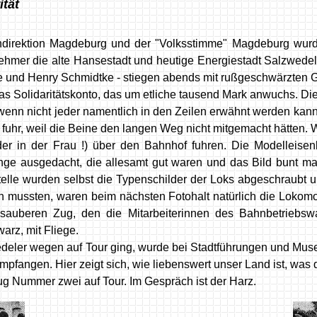
tät
hndirektion Magdeburg und der "Volksstimme" Magdeburg wur
ehmer die alte Hansestadt und heutige Energiestadt Salzwede
 und Henry Schmidtke - stiegen abends mit rußgeschwärzten Ges
as Solidaritätskonto, das um etliche tausend Mark anwuchs. Die
wenn nicht jeder namentlich in den Zeilen erwähnt werden kann
 fuhr, weil die Beine den langen Weg nicht mitgemacht hätten.
r in der Frau !) über den Bahnhof fuhren. Die Modelleise
nge ausgedacht, die allesamt gut waren und das Bild bunt ma
lle wurden selbst die Typenschilder der Loks abgeschraubt und
en mussten, waren beim nächsten Fotohalt natürlich die Lokomot
tzsauberen Zug, den die Mitarbeiterinnen des Bahnbetriebs
arz, mit Fliege.
wedeler wegen auf Tour ging, wurde bei Stadtführungen und 
mpfangen. Hier zeigt sich, wie liebenswert unser Land ist, was 
Sonderzug Nummer zwei auf Tour. Im Gespräch ist de