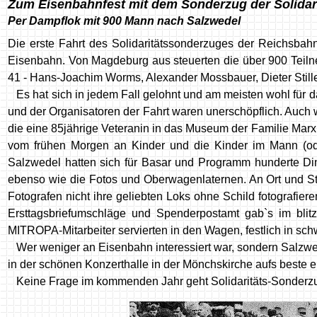
Zum Eisenbahnfest mit dem Sonderzug der Solidari
Per Dampflok mit 900 Mann nach Salzwedel
Die erste Fahrt des Solidaritätssonderzuges der Reichsba
Eisenbahn. Von Magdeburg aus steuerten die über 900 Teiln
41 - Hans-Joachim Worms, Alexander Mossbauer, Dieter Stille
Es hat sich in jedem Fall gelohnt und am meisten wohl für d
und der Organisatoren der Fahrt waren unerschöpflich. Auch 
die eine 85jährige Veteranin in das Museum der Familie Marx
vom frühen Morgen an Kinder und die Kinder im Mann (ode
Salzwedel hatten sich für Basar und Programm hunderte Di
ebenso wie die Fotos und Oberwagenlaternen. An Ort und Ste
Fotografen nicht ihre geliebten Loks ohne Schild fotografier
Ersttagsbriefumschläge und Spenderpostamt gab`s im bli
MITROPA-Mitarbeiter servierten in den Wagen, festlich in schw
Wer weniger an Eisenbahn interessiert war, sondern Salz
in der schönen Konzerthalle in der Mönchskirche aufs beste e
Keine Frage im kommenden Jahr geht Solidaritäts-