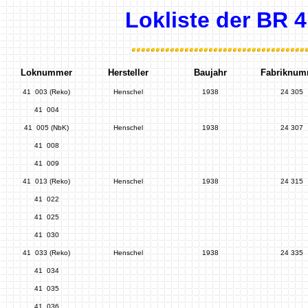
Lokliste der BR 
Loknummer
Hersteller
Baujahr
Fabriknum
41 003 (Reko)
Henschel
1938
24 305
41 004
41 005 (NbK)
Henschel
1938
24 307
41 008
41 009
41 013 (Reko)
Henschel
1938
24 315
41 022
41 025
41 030
41 033 (Reko)
Henschel
1938
24 335
41 034
41 035
41 036