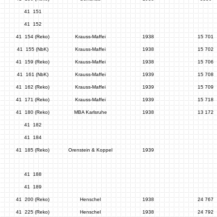
41 151
41 152
41 154 (Reko)
Krauss-Maffei
1938
15 701
41 155 (NbK)
Krauss-Maffei
1938
15 702
41 159 (Reko)
Krauss-Maffei
1938
15 706
41 161 (NbK)
Krauss-Maffei
1939
15 708
41 162 (Reko)
Krauss-Maffei
1939
15 709
41 171 (Reko)
Krauss-Maffei
1939
15 718
41 180 (Reko)
MBA Karlsruhe
1938
13 172
41 182
41 184
41 185 (Reko)
Orenstein & Koppel
1939
41 188
41 189
41 200 (Reko)
Henschel
1938
24 767
41 225 (Reko)
Henschel
1938
24 792