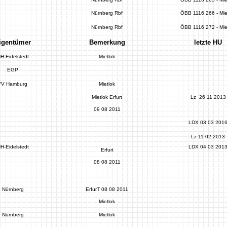
Nürnberg Rbf
ÖBB 1116 266 - Mie
Nürnberg Rbf
ÖBB 1116 272 - Mie
igentümer
Bemerkung
letzte HU
H-Eidelstedt
Mietlok
EGP
FV Hamburg
Mietlok
Mietlok Erfurt
Lz 26 11 2013
09 08 2011
LDX 03 03 201
Lz 11 02 2013
H-Eidelstedt
LDX 04 03 201
Erfurt
08 08 2011
Nürnberg
ErfurT 08 08 2011
Mietlok
Nürnberg
Mietlok