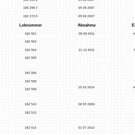
185 266-7
05 09 2007
182 272-5
05 09 2007
Loknummer
Abnahme
E
182 501
09 09 2011
H
182 502
182 504
21 12 2011
182 505
182 506
182 508
25 03 2014
H
182 509
182 510
08 05 2009
182 513
182 514
01 07 2010