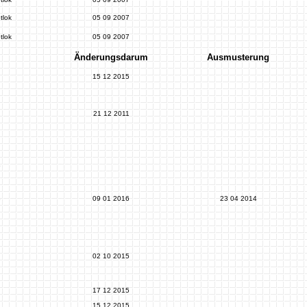
tlok
05 09 2007
tlok
05 09 2007
Änderungsdarum
Ausmusterung
15 12 2015
21 12 2011
6
3
09 01 2016
23 04 2014
02 10 2015
17 12 2015
15 12 2015