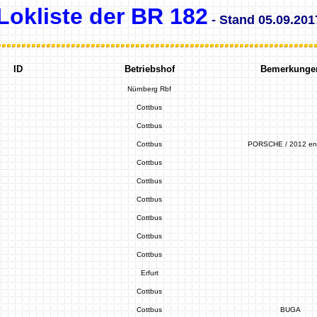
Lokliste der BR 182
- Stand 05.09.201
ID
Betriebshof
Bemerkunge
Nürnberg Rbf
Cottbus
Cottbus
Cottbus
PORSCHE / 2012 ent
Cottbus
Cottbus
Cottbus
Cottbus
Cottbus
Cottbus
Erfurt
Cottbus
Cottbus
BUGA