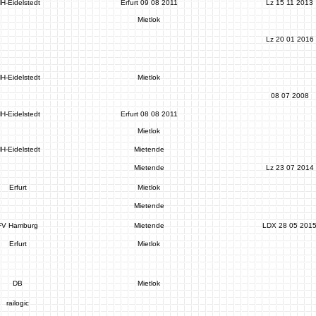
H-Eidelstedt
Erfurt 09 08 2011
Lz 15 11 2013
Mietlok
Lz 20 01 2016
H-Eidelstedt
Mietlok
08 07 2008
H-Eidelstedt
Erfurt 08 08 2011
Mietlok
H-Eidelstedt
Mietende
Mietende
Lz 23 07 2014
Erfurt
Mietlok
Mietende
FV Hamburg
Mietende
LDX 28 05 201
Erfurt
Mietlok
DB
Mietlok
railogic