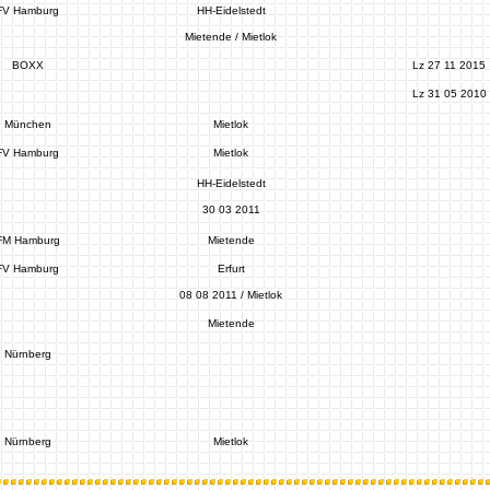
FV Hamburg
HH-Eidelstedt
Mietende / Mietlok
BOXX
Lz 27 11 2015
Lz 31 05 2010
München
Mietlok
FV Hamburg
Mietlok
HH-Eidelstedt
30 03 2011
FM Hamburg
Mietende
FV Hamburg
Erfurt
08 08 2011 / Mietlok
Mietende
Nürnberg
Nürnberg
Mietlok