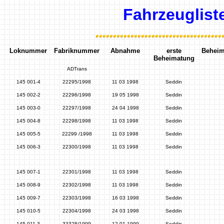
Fahrzeuglist
Loknummer
Fabriknummer
Abnahme
erste
Beheim
Beheimatung
ADTrans
145 001-4
22295/1998
11 03 1998
Seddin
145 002-2
22296/1998
19 05 1998
Seddin
145 003-0
22297/1998
24 04 1998
Seddin
145 004-8
22298/1998
11 03 1998
Seddin
145 005-5
22299 /1998
11 03 1998
Seddin
145 006-3
22300/1998
11 03 1998
Seddin
145 007-1
22301/1998
11 03 1998
Seddin
145 008-9
22302/1998
11 03 1998
Seddin
145 009-7
22303/1998
16 03 1998
Seddin
145 010-5
22304/1998
24 03 1998
Seddin
145 011-3
33328/1999
12 01 1999
Seddin