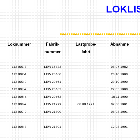
LOKLIS
Loknummer
Fabrik-
Lastprobe-
Abnahme
nummer
fahrt
112 001-3
LEW 16323
08 07 1982
112 002-1
LEW 20460
20 10 1990
112 003-9
LEW 20461
29 10 1990
112 004-7
LEW 20462
27 05 1990
112 005-4
LEW 20463
16 11 1990
112 006-2
LEW 21299
08 08 1991
07 08 1991
112 007-0
LEW 21300
08 08 1991
112 008-8
LEW 21301
12 08 1991