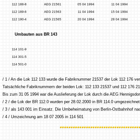
112 188-8
AEG 21561
05 04 1994
11 04 1994
112 189-6
AEG 21563
11 04 1994
15 04 1994
112 190-4
AEG 21565
20 04 1994
28 04 1994
Umbauten aus BR 143
114 101-9
114 301-5
114 501-0
/ 1 / An die Lok 112 133 wurde die Fabriknummer 21537 der Lok 112 176 v
Tatsächliche Fabriknummern der beiden Lok: 112 133 21537 und 112 176 2
Bis zum 31 05 1994 war die Auslieferung der Lok durch die AEG Hennigsdo
/ 2 / die Lok der BR 112.0 wurden per 28.02.2000 in BR 114.0 umgezeichnet
/ 3 / als 143 001 im Einsatz. Die Umbeheimatung von Berlin-Ostbahnhof na
/ 4 / Umzeichnung am 18 07 2005 in 114 501