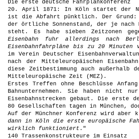
Die erste deutsche Fahrplankonferenz
20. April 1871: In Köln startet der N
ist die Abfahrt pünktlich. Der Grund:
der örtliche Sonnenstand, der je nach 
steht. Es habe sieben Zeitzonen geg
Eisenbahn fuhr allerdings nach Ber
Eisenbahnfahrpläne bis zu 20 Minuten 
im Verein Deutscher Eisenbahnverwaltu
nach der Mitteleuropäischen Eisenbah
diese Zeitbestimmung auch außerhalb d
Mitteleuropäische Zeit (MEZ).
Erstes Treffen ohne Beschlüsse Anfan
Bahnunternehmen. Sie haben nicht nu
Eisenbahnstrecken gebaut. Die erste d
80 Gesellschaften tagen in München, do
Auf der Münchner Konferenz wird aber k
dann in Köln die erste europäische Fa
wirklich funktioniert
."
140 Trassenkonstrukteure im Einsatz