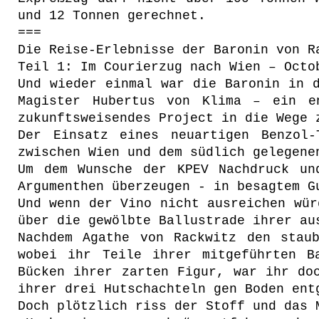
und 12 Tonnen gerechnet.
===
Die Reise-Erlebnisse der Baronin von R
Teil 1: Im Courierzug nach Wien – Octo
Und wieder einmal war die Baronin in 
Magister Hubertus von Klima – ein e
zukunftsweisendes Project in die Wege 
Der Einsatz eines neuartigen Benzol-
zwischen Wien und dem südlich gelegene
Um dem Wunsche der KPEV Nachdruck un
Argumenthen überzeugen - in besagtem G
Und wenn der Vino nicht ausreichen wür
über die gewölbte Ballustrade ihrer au
Nachdem Agathe von Rackwitz den stau
wobei ihr Teile ihrer mitgeführten B
Bücken ihrer zarten Figur, war ihr do
ihrer drei Hutschachteln gen Boden ent
Doch plötzlich riss der Stoff und das 