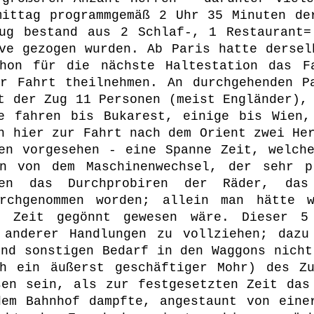
mittag programmgemäß 2 Uhr 35 Minuten de
Zug bestand aus 2 Schlaf-, 1 Restaurant=
ive gezogen wurden. Ab Paris hatte dersel
hon für die nächste Haltestation das F
r Fahrt theilnehmen. An durchgehenden P
t der Zug 11 Personen (meist Engländer),
de fahren bis Bukarest, einige bis Wien,
n hier zur Fahrt nach dem Orient zwei He
en vorgesehen - eine Spanne Zeit, welch
en von dem Maschinenwechsel, der sehr 
ren das Durchprobiren der Räder, das 
urchgenommen worden; allein man hätte w
r Zeit gegönnt gewesen wäre. Dieser 5
 anderer Handlungen zu vollziehen; dazu
und sonstigen Bedarf in den Waggons nicht
ch ein äußerst geschäftiger Mohr) des Zu
sen sein, als zur festgesetzten Zeit das
em Bahnhof dampfte, angestaunt von eine