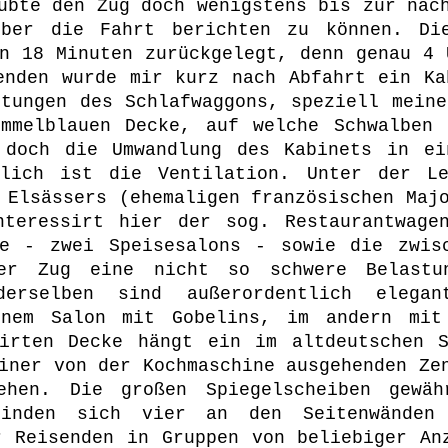
ubte den Zug doch wenigstens bis zur näc
über die Fahrt berichten zu können. Di
en 18 Minuten zurückgelegt, denn genau 4 
enden wurde mir kurz nach Abfahrt ein Ka
htungen des Schlafwaggons, speziell meine
immelblauen Decke, auf welche Schwalben 
 doch die Umwandlung des Kabinets in ei
glich ist die Ventilation. Unter der L
 Elsässers (ehemaligen französischen Maj
nteressirt hier der sog. Restaurantwage
me - zwei Speisesalons - sowie die zwis
der Zug eine nicht so schwere Belastu
derselben sind außerordentlich elegan
inem Salon mit Gobelins, im andern mit 
rirten Decke hängt ein im altdeutschen S
iner von der Kochmaschine ausgehenden Ze
sehen. Die großen Spiegelscheiben gewäh
inden sich vier an den Seitenwänden 
r Reisenden in Gruppen von beliebiger An