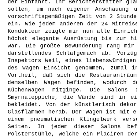
der Einfahrt. Ihr Berichterstatter gla
sollen, um nach eigener Anschauung 
vorschriftsgemäßigen Zeit von 2 Stund
ein. Wie jedem anderen der 24 Mitreis
Kondukteur zeigte mir nun alle Einric
höchst elegante Ausrüstung bis zur h
war. Die größte Bewunderung rang mir
darstellendes Schlafgemach ab. Vorzü
Inspektors Weil, eines liebenswürdigen
des Wagen Einsicht genommen, zumal i
Vortheil, daß sich die Restauranträu
demselben Wagen befinden, wodurch 
Küchenwagen mitginge. Die Salons 
Smyrnateppiche, die Wände sind in e
bekleidet. Von der künstlerisch deko
Glasflammen herab. Der Wagen ist mit e
einem pneumatischen Klingelwerk ver
Seiten. In jedem dieser Salons bef
Polsterstühle, welche ein Placiren de