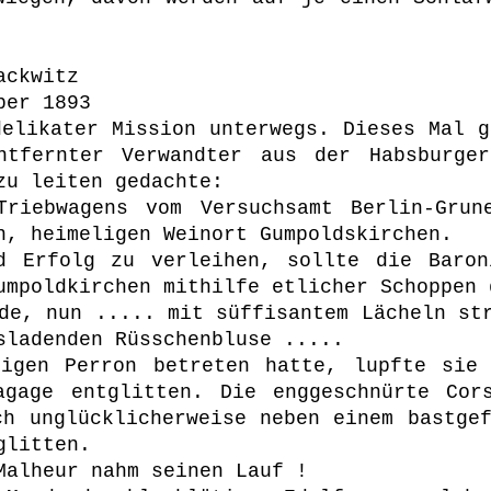
ackwitz
ber 1893
delikater Mission unterwegs. Dieses Mal g
ntfernter Verwandter aus der Habsburger
zu leiten gedachte:
Triebwagens vom Versuchsamt Berlin-Grun
n, heimeligen Weinort Gumpoldskirchen.
d Erfolg zu verleihen, sollte die Baron
umpoldkirchen mithilfe etlicher Schoppen 
de, nun ..... mit süffisantem Lächeln st
sladenden Rüsschenbluse .....
bigen Perron betreten hatte, lupfte sie 
agage entglitten. Die enggeschnürte Cors
ch unglücklicherweise neben einem bastgef
glitten.
Malheur nahm seinen Lauf !