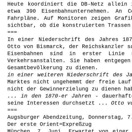
Heute koordiniert die DB-Netz allein 
etwa 390 Eisenbahnunternehmen. An C
Fahrpläne. Auf Monitoren zeigen Grafi
sichtbar, ob die konstruierten Trasse
===
In einer Niederschrift des Jahres 18
Otto von Bismarck, der Reichskanzler s
Eisenbahnen sind in erster Linie n
Verkehrsanstalten. Sie haben entgege
Gesamtbevölkerung zu dienen.
in einer weiteren Niederschrift des J
Marktes nicht ungehemmt der freie Lauf
nicht der Gewinnerzielung zu dienen ha
... in den 1870-er Jahren
- dauerhafte
seine Interessen durchsetzt ...
Otto v
===
Augsburger Abendzeitung, Donnerstag, 7
Der erste Orient=Expreßzug
München, 7. Juni. Erwartet von einer