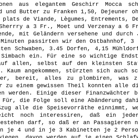
onen aus elegantem Geschirr Mocca sch
d und Butter zu Franken 1,50, Dejeuner o
 plats de Viande, Lègumes, Entrements, D
Sherrry a 3 Fr., Moet und Verzenay a 6 F
ende, mit Geländern versehene und durch 
 Minuten passirten wir den Ostbahnhof, 3 
ten Schwaben, 3.45 Dorfen, 4,15 Mühldor
 Simbach ein. Für eine so wichtige Endst
auf allen, selbst auf den kleinsten Sta
e. Kaum angekommen, stürzten sich auch sc
her, bereit, alles zu plombiren, was 
r zu einem gewissen Theil konnten alle d
en werden. Einige dieser Finanzwächter 
 Für, die Folge soll eine Abänderung dah
ßzug alle die Speisevorräthe einnimmt, w
eicht noch interessiren, daß ein jed
bestehen darf, so daß er an Passagieren n
en je 4 und in je 3 Kabinetten je 2 Perso
wiegen, davon werden auf je einen Schlaf