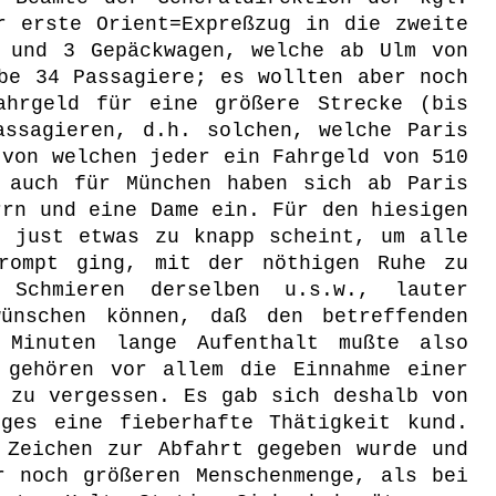
r erste Orient=Expreßzug in die zweite
 und 3 Gepäckwagen, welche ab Ulm von
be 34 Passagiere; es wollten aber noch
ahrgeld für eine größere Strecke (bis
assagieren, d.h. solchen, welche Paris
 von welchen jeder ein Fahrgeld von 510
 auch für München haben sich ab Paris
rrn und eine Dame ein. Für den hiesigen
e just etwas zu knapp scheint, um alle
prompt ging, mit der nöthigen Ruhe zu
Schmieren derselben u.s.w., lauter
ünschen können, daß den betreffenden
 Minuten lange Aufenthalt mußte also
 gehören vor allem die Einnahme einer
 zu vergessen. Es gab sich deshalb von
ges eine fieberhafte Thätigkeit kund.
 Zeichen zur Abfahrt gegeben wurde und
r noch größeren Menschenmenge, als bei