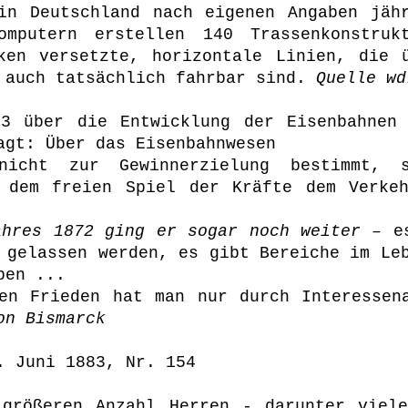
in Deutschland nach eigenen Angaben jäh
omputern erstellen 140 Trassenkonstruk
ken versetzte, horizontale Linien, die 
n auch tatsächlich fahrbar sind.
Quelle wd
73 über die Entwicklung der Eisenbahnen 
agt: Über das Eisenbahnwesen
icht zur Gewinnerzielung bestimmt, s
n dem freien Spiel der Kräfte dem Verkeh
ahres 1872 ging er sogar noch weiter
– es
 gelassen werden, es gibt Bereiche im Le
ben ...
n Frieden hat man nur durch Interessena
on Bismarck
. Juni 1883, Nr. 154
 größeren Anzahl Herren - darunter viele