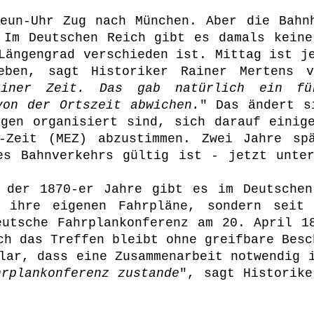
eun-Uhr Zug nach München. Aber die Bahn
 Im Deutschen Reich gibt es damals keine
Längengrad verschieden ist. Mittag ist j
eben, sagt Historiker Rainer Mertens v
liner Zeit. Das gab natürlich ein für
von der Ortszeit abwichen.
" Das ändert s
ngen organisiert sind, sich darauf einig
n-Zeit (MEZ) abzustimmen. Zwei Jahre sp
es Bahnverkehrs gültig ist - jetzt unte
g der 1870-er Jahre gibt es im Deutschen
r ihre eigenen Fahrpläne, sondern seit 
eutsche Fahrplankonferenz am 20. April 1
ch das Treffen bleibt ohne greifbare Besc
lar, dass eine Zusammenarbeit notwendig 
hrplankonferenz zustande
", sagt Historike