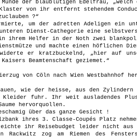
 Munde der blaublütigen Edelfrau, „welch 
Klaster von ihr entfernt stehendem Condu
zuclauben ?“
rmierte, um der adretten Adeligen ein un
unteren Dienst-Cathegorie eine selbstver
in ihrem Helfer in der Noth zwei blankpol
ienstmütze und machte einen höflichen Die
widerte er kratzbuckelnd, „hier auf uns
 Kaisers Beamtenschaft geziemet.“
ierzug von Cöln nach Wien Westbahnhof he
hauen, wie der heisse, aus den Zylindern 
 Kleider fuhr. Ihr weit ausladendes Plu
Saume hervorquollen.
eschamig über das ganze Gesicht !
lzbank ihres 3. Classe-Coupés Platz nehme
reichte ihr Reisebudget leider nicht aus 
on Rackwitz zog am Riemen des Fenster