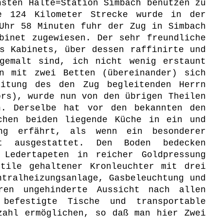
hsten Halte=Station Simbach benützen zu
e 124 Kilometer Strecke wurde in der
Uhr 58 Minuten fuhr der Zug in Simbach
binet zugewiesen. Der sehr freundliche
s Kabinets, über dessen raffinirte und
gemalt sind, ich nicht wenig erstaunt
n mit zwei Betten (übereinander) sich
eitung des den Zug begleitenden Herrn
ors), wurde nun von den übrigen Theilen
n. Derselbe hat vor den bekannten den
chen beiden liegende Küche in ein und
ng erfährt, als wenn ein besonderer
t ausgestattet. Den Boden bedecken
Ledertapeten in reicher Goldpressung
tile gehaltener Kronleuchter mit drei
ntralheizungsanlage, Gasbeleuchtung und
ren ungehinderte Aussicht nach allen
befestigte Tische und transportable
zahl ermöglichen, so daß man hier Zwei