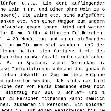
lürfen u.s.w. Ein dort aufliegender
hne Wein 4 Fr. und Diner ohne Wein zu 6
essert). Die Weine etc. sind aufgeführt
ranken etc. Von einem Waggon zum andern
Jalousien gegen Sonne, Wind und Wetter
Uhr Riem, 3 Uhr 4 Minuten Feldkirchen,
f, 4,29 Neuötting und unter strömenden
ation mußte man sich wundern, daß der
tionen hatten sich übrigens trotz des
hon eine große Anzahl österreichischer
z. B. an Speisen, zumal Getränken u.
iese Manipulationen während des genau 5
blieben deßhalb im Zug um ihre Aufgabe
in getroffen werden, daß stets der bald
elche der von Paris kommende etwa noch
er Blitzzug nur aus 2 Schlaf= und 1
ur 28 Personen mitnehmen kann; nämlich
nen, zusammen 14 Personen. Ein solcher
wagen 15, auf einen Gepäckwagen bis 10