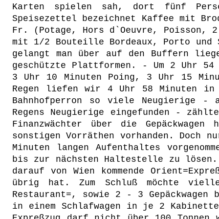
Karten spielen sah, dort fünf Pers
Speisezettel bezeichnet Kaffee mit Bro
Fr. (Potage, Hors d`Oeuvre, Poisson, 2
mit 1/2 Bouteille Bordeaux, Porto und 
gelangt man über auf den Buffern lieg
geschützte Plattformen. - Um 2 Uhr 54
3 Uhr 10 Minuten Poing, 3 Uhr 15 Minu
Regen liefen wir 4 Uhr 58 Minuten in
Bahnhofperron so viele Neugierige - 
Regens Neugierige eingefunden - zählt
Finanzwächter über die Gepäckwagen 
sonstigen Vorräthen vorhanden. Doch nu
Minuten langen Aufenthaltes vorgenomm
bis zur nächsten Haltestelle zu lösen.
darauf von Wien kommende Orient=Expre
übrig hat. Zum Schluß möchte viell
Restaurant=, sowie 2 - 3 Gepäckwagen 
in einem Schlafwagen in je 2 Kabinett
Expreßzug darf nicht über 100 Tonnen 