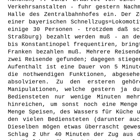
Verkehrsanstalten - fuhr gestern Nach
Halle des Zentralbahnhofes ein. Der 
einer bayerischen Schnellzugs=Lokomot
einige 30 Personen - trotzdem daß sc
Straßburg) bezahlt werden muß - an de
bis Konstantinopel frequentiren, bring
Franken bezahlen muß. Mehrere Reisen
zwei Reisende gefunden; dagegen stiege
Aufenthalt ist eine Dauer von 5 Minut
die nothwendigen Funktionen, abgeseh
absolvieren. Zu den ersteren gehö
Manipulationen, welche gestern ja d
Bediensteten nur wenige Minuten meh
hinreichen, um sonst noch eine Menge
Menge Speisen, des Wassers für Küche 
den vielen Bediensteten (darunter au
Dieselben mögen etwas überrascht gewe
Schlag 2 Uhr 40 Minuten der Zug aus d