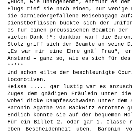
„Huch, wie unangenehm“, entfuhr es dem
Flugs rief sie nach einem, nur wenige 
die darniedergefallene Reisebagage auf
Dienstbeflissen bückte sich der Unifo
es für einen preussischen Beamten der 
vielen Dank !“; dankbar warf die Baron
Stolz griff sich der Beamte an seine D
„Es war mir eine Ehre gnä´ Frau“, er
Anstand – ganz so, wie es sich für des
*****
Und schon eilte der beschleunigte Cour
Locomotiven.
Heissa ..... gar lustig war es anzusc
Zuges dem gnädigen Fräulein unter die
wobei dicke Dampfesschwaden unter dem 
Baronin Agathe von Rackwitz errötete g
Endlich konnte sie auf der bequemen Ho
Für ein Billet 2. oder gar 1. Classe 
eben Bescheidenheit üben. Baronin v