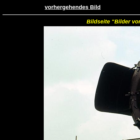
vorhergehendes Bild
Bildseite "Bilder v