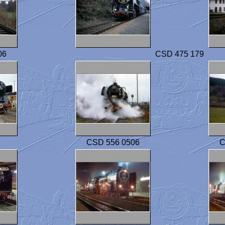
06
CSD 475 179
CSD 556 0506
C