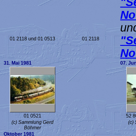
"S
No
un
"S
01 2118 und 01 0513
01 2118
No
31. Mai 1981
07. Ju
01 0521
52 8
(c) Sammlung Gerd
(c)
Böhmer
Oktober 1981