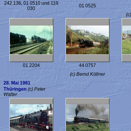
242 136, 01 0510 und 119
01 0525
030
(c
01 2204
44 0757
(c) Bernd Köllner
28. Mai 1981
Thüringen
(c) Peter
Walter