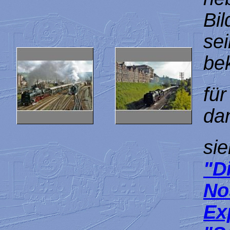
Bi
se
be
für
da
si
"
No
Ex