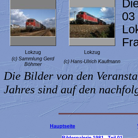
Di
03
Lo
Fra
Lokzug
Lokzug
(c) Sammlung Gerd
(c) Hans-Ulrich Kaufmann
Böhmer
Die Bilder von den Veranst
Jahres sind auf den nachfol
Hauptseite
Bildergalerie 1981 - Teil 01