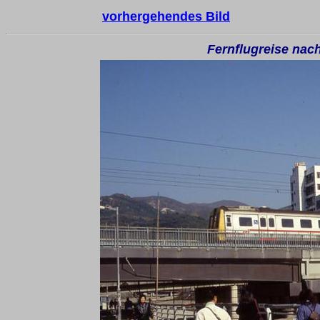
vorhergehendes Bild
Fernflugreise na